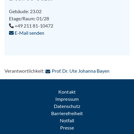
Gebäude: 23.02
Etage/Raum: 01/28
+49 211 81-10472
E-Mail senden
: Per E-Mail
Verantwortlichkeit:
Prof. Dr. Ute Johanna Bayen
Kontakt
Impressum
Datenschutz
Barrierefreiheit
Notfall
Presse