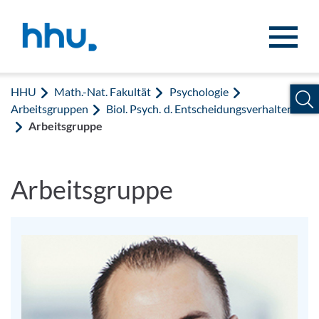
Zum Inhalt springen
Zur Suche springen
HHU
Math.-Nat. Fakultät
Psychologie
Arbeitsgruppen
Biol. Psych. d. Entscheidungsverhaltens
Arbeitsgruppe
Arbeitsgruppe