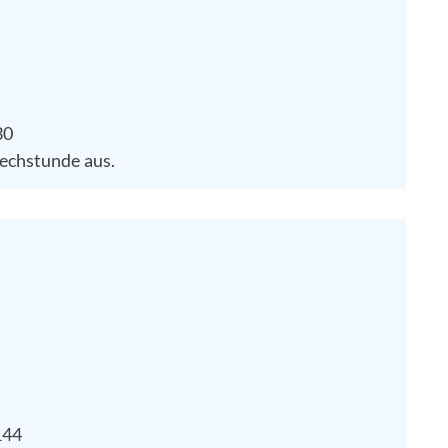
30
rechstunde aus.
144