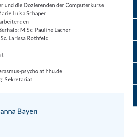
er und die Dozierenden der Computerkurse
arie Luisa Schaper
arbeitenden
erhalb: M.Sc. Pauline Lacher
c. Larissa Rothfeld
at
 erasmus-psycho at hhu.de
: Sekretariat
ohanna Bayen