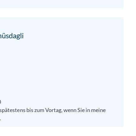
üsdagli
0
 spätestens bis zum Vortag, wenn Sie in meine
.