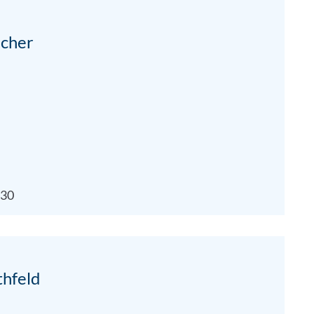
acher
:30
thfeld