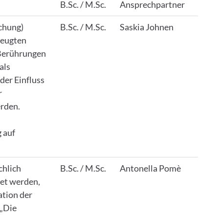
B.Sc. / M.Sc.
Ansprechpartner
chung)
B.Sc. / M.Sc.
Saskia Johnen
zeugten
 Berührungen
als
der Einfluss
r
rden.
 auf
chlich
B.Sc. / M.Sc.
Antonella Pomè
tet werden,
ation der
 „Die