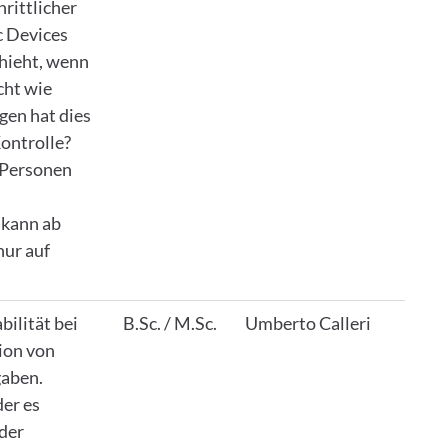
hrittlicher
c Devices
chieht, wenn
cht wie
gen hat dies
ontrolle?
i Personen
 kann ab
nur auf
bilität bei
B.Sc. / M.Sc.
Umberto Calleri
ion von
gaben.
er es
der