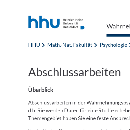
Zum Inhalt springen
Zur Suche springen
Wahrne
HHU
Math.-Nat. Fakultät
Psychologie
Abschlussarbeiten
Überblick
Abschlussarbeiten in der Wahrnehmungspsyc
d.h. Sie werden Daten für eine Studie erheb
Themengebiet haben Sie eine feste Ansprech