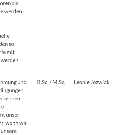
oren als
te werden
n
uelle
rden so
rie mit
 werden.
ehmung und
B.Sc. / M.Sc.
Leonie Jozwiak
edingungen
erkennen,
re
mt unser
r, wenn wir
t unsere