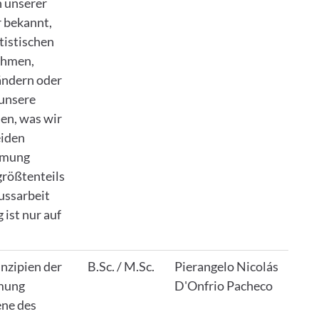
n unserer
r bekannt,
tistischen
ehmen,
ändern oder
 unsere
sen, was wir
eiden
ehmung
größtenteils
ussarbeit
ist nur auf
nzipien der
B.Sc. / M.Sc.
Pierangelo Nicolás
mung
D'Onfrio Pacheco
ene des