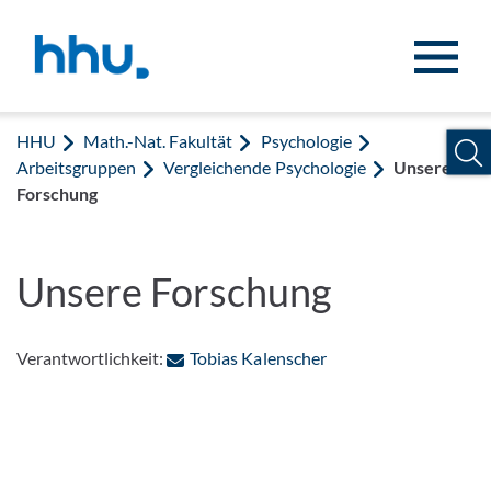
Zum Inhalt springen
Zur Suche springen
HHU
Math.-Nat. Fakultät
Psychologie
Arbeitsgruppen
Vergleichende Psychologie
Unsere
Forschung
Unsere Forschung
: Per E-Mail kontakti
Verantwortlichkeit:
Tobias Kalenscher