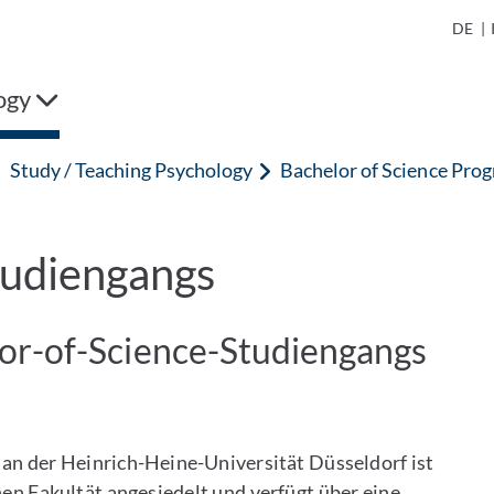
DE
|
ogy
Study / Teaching Psychology
Bachelor of Science Pr
tudiengangs
or-of-Science-Studiengangs
 an der Heinrich-Heine-Universität Düsseldorf ist
n Fakultät angesiedelt und verfügt über eine