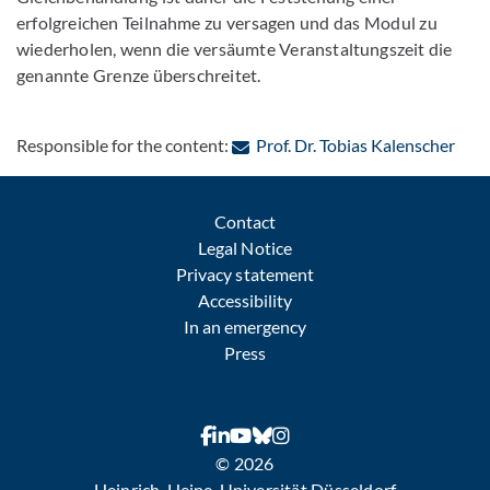
erfolgreichen Teilnahme zu versagen und das Modul zu
wiederholen, wenn die versäumte Veranstaltungszeit die
genannte Grenze überschreitet.
: Co
Responsible for the content:
Prof. Dr. Tobias Kalenscher
Contact
Legal Notice
Privacy statement
Accessibility
In an emergency
Press
© 2026
Heinrich-Heine-Universität Düsseldorf