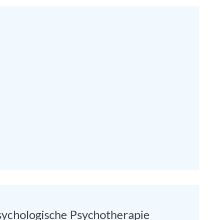
ycho­logische Psycho­therapie