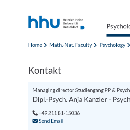
Jump to content
Jump to search
Psychol
Home
Math.-Nat. Faculty
Psychology
Kontakt
Managing director Studiengang PP & Psych
Dipl.-Psych. Anja Kanzler - Psyc
+49 211 81-15036
Send Email