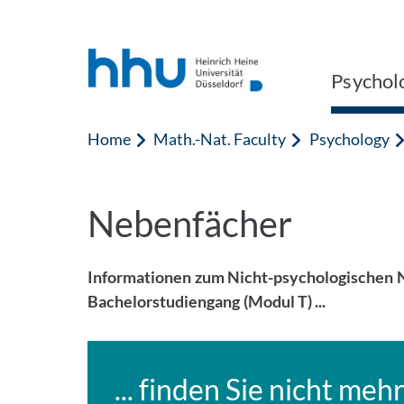
Jump to content
Jump to search
Psychol
Home
Math.-Nat. Faculty
Psychology
Nebenfächer
Informationen zum Nicht-psychologischen N
Bachelorstudiengang (Modul T) ...
... finden Sie nicht meh