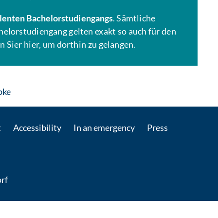
lenten Bachelorstudiengangs
. Sämtliche
elorstudiengang gelten exakt so auch für den
 Sier hier, um dorthin zu gelangen.
: Contact by e-mail
bke
t
Accessibility
In an emergency
Press
rf