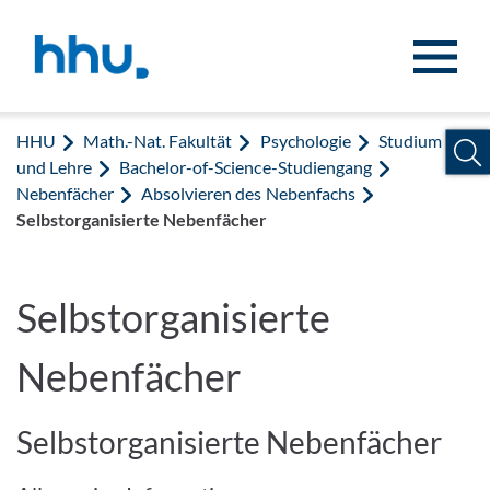
Zum Inhalt springen
Zur Suche springen
HHU
Math.-Nat. Fakultät
Psychologie
Studium
und Lehre
Bachelor-of-Science-Studiengang
Nebenfächer
Absolvieren des Nebenfachs
Selbstorganisierte Nebenfächer
Selbstorganisierte
Nebenfächer
Selbstorganisierte Nebenfächer