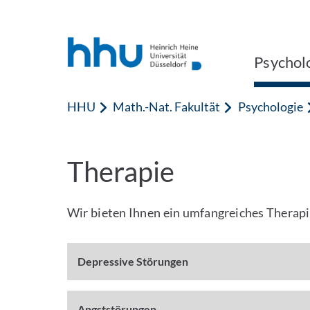
Zum Inhalt springen
Zur Suche springen
Psychol
HHU
Math.-Nat. Fakultät
Psychologie
Therapie
Wir bieten Ihnen ein umfangreiches Therap
Depressive Störungen
Angststörungen