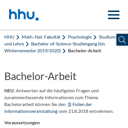
Zum Inhalt springen
Zur Suche springen
HHU
Math.-Nat. Fakultät
Psychologie
Studium
und Lehre
Bachelor-of-Science-Studiengang (bis
Wintersemester 2019/2020)
Bachelor-Arbeit
Bachelor-Arbeit
NEU:
Antworten auf die häufigsten Fragen und
zusammenfassende Informationen zum Thema
Bachelorarbeit können Sie den
Folien der
Informationsveranstaltung
vom 21.8.2018 entnehmen.
Voraussetzungen