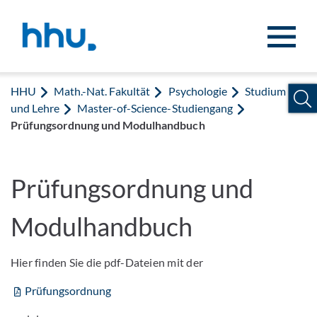
Zum Inhalt springen
Zur Suche springen
HHU
Math.-Nat. Fakultät
Psychologie
Studium
und Lehre
Master-of-Science-Studiengang
Prüfungsordnung und Modulhandbuch
Prüfungsordnung und
Modulhandbuch
Hier finden Sie die pdf-Dateien mit der
Prüfungsordnung