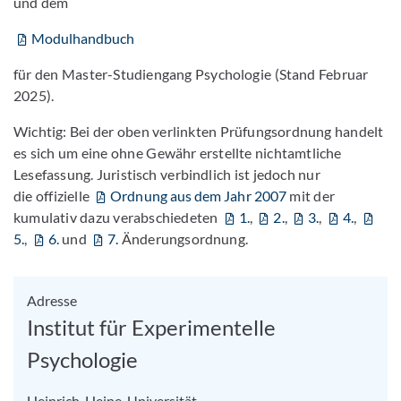
und dem
Modulhandbuch
für den Master-Studiengang Psychologie (Stand Februar
2025).
Wichtig: Bei der oben verlinkten Prüfungsordnung handelt
es sich um eine ohne Gewähr erstellte nichtamtliche
Lesefassung. Juristisch verbindlich ist jedoch nur
die offizielle
Ordnung aus dem Jahr 2007
mit der
kumulativ dazu verabschiedeten
1.
,
2.
,
3.
,
4.
,
5.
,
6.
und
7.
Änderungsordnung.
Adresse
Institut für Experimentelle
Psychologie
Heinrich-Heine-Universität